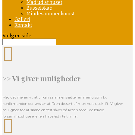
Mad ud af huset
Busselskab
Mindesammenkomst
Galleri
Kontakt
Vælg en side

>> Vi giver muligheder
Med det mener vi, at vi kan sammensætter en menu som fx.
konfirmanden der ønsker at få en dessert af mormors opskrift. Vi giver
mulighed for at skabe en fest såvel på kroen som i de lokale
forsamlingshuse eller en havefest i telt m.m.
