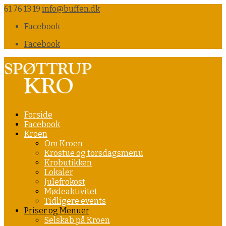
61 76 13 19
info@buffen.dk
Facebook
Facebook
Forside
Facebook
Kroen
Om Kroen
Krostue og torsdagsmenu
Krobutikken
Lokaler
Julefrokost
Mødeaktivitet
Tidligere events
Priser og Menuer
Selskab på Kroen