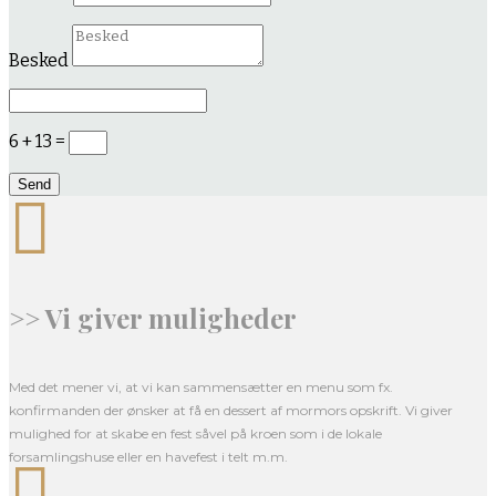
Besked
6 + 13
=
Send

>> Vi giver muligheder
Med det mener vi, at vi kan sammensætter en menu som fx.
konfirmanden der ønsker at få en dessert af mormors opskrift. Vi giver
mulighed for at skabe en fest såvel på kroen som i de lokale
forsamlingshuse eller en havefest i telt m.m.
