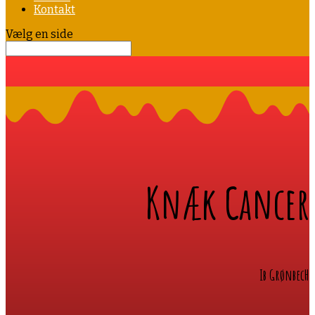
Kontakt
Vælg en side
Knæk Cancer
Ib GrønbecH