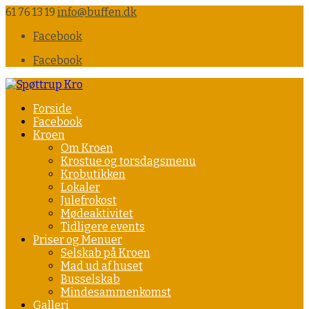
61 76 13 19
info@buffen.dk
Facebook
Facebook
Forside
Facebook
Kroen
Om Kroen
Krostue og torsdagsmenu
Krobutikken
Lokaler
Julefrokost
Mødeaktivitet
Tidligere events
Priser og Menuer
Selskab på Kroen
Mad ud af huset
Busselskab
Mindesammenkomst
Galleri